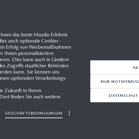
PRESSEKONTAKT
Ihnen das beste Mazda-Erlebnis
ies auch optionale Cookies -
d den Erfolg von Werbemaßnahmen
er Ihnen personalisiertere
ren. Dies kann auch in Ländern
chner
s Zugriffs staatlicher Behörden
AK
gerin Österreich
werden kann. Sie können uns
iesen optionalen Verarbeitungs-
3 664 810 9434
NUR NOTWENDIGE
ie Zukunft in Ihrem
chner@mazda.at
DATENSCHUTZ
ort finden Sie auch weitere
|
|
GESCHÄFTSBEDINGUNGEN