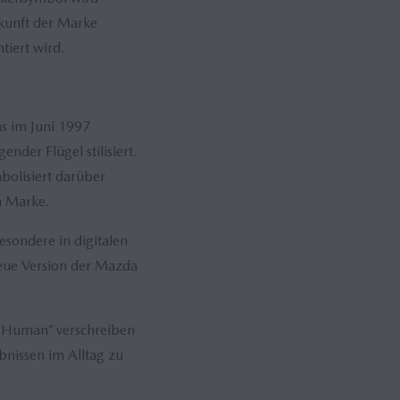
kunft der Marke
iert wird.
s im Juni 1997
der Flügel stilisiert.
bolisiert darüber
n Marke.
esondere in digitalen
neue Version der Mazda
y Human” verschreiben
nissen im Alltag zu