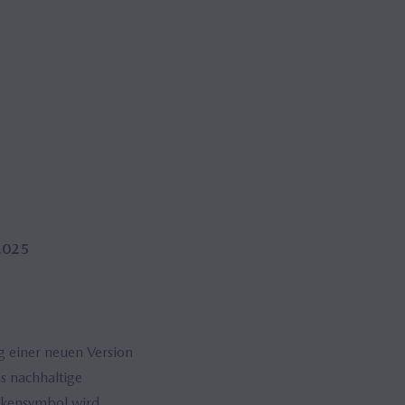
 2025
 einer neuen Version
 nachhaltige
rkensymbol wird