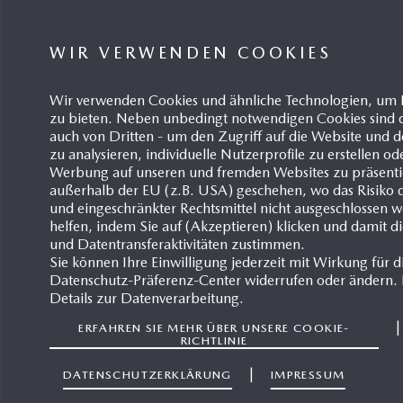
WIR VERWENDEN COOKIES
Wir verwenden Cookies und ähnliche Technologien, um 
zu bieten. Neben unbedingt notwendigen Cookies sind d
auch von Dritten - um den Zugriff auf die Website un
zu analysieren, individuelle Nutzerprofile zu erstellen od
Werbung auf unseren und fremden Websites zu präsentie
Pia Bu
außerhalb der EU (z.B. USA) geschehen, wo das Risiko de
PR Mana
und eingeschränkter Rechtsmittel nicht ausgeschlossen 
helfen, indem Sie auf (Akzeptieren) klicken und damit d
+4
und Datentransferaktivitäten zustimmen.
Sie können Ihre Einwilligung jederzeit mit Wirkung für d
bu
Datenschutz-Präferenz-Center widerrufen oder ändern. D
Details zur Datenverarbeitung.
ERFAHREN SIE MEHR ÜBER UNSERE COOKIE-
RICHTLINIE
|
DATENSCHUTZERKLÄRUNG
IMPRESSUM