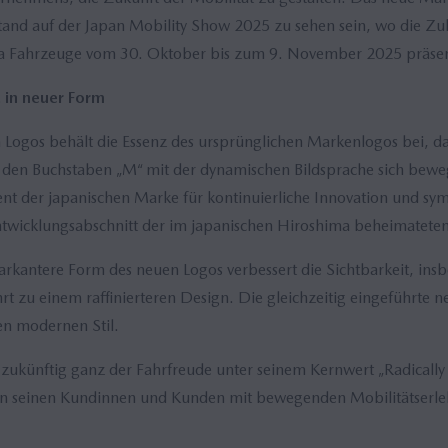
and auf der Japan Mobility Show 2025 zu sehen sein, wo die Zu
Fahrzeuge vom 30. Oktober bis zum 9. November 2025 präsent
 in neuer Form
Logos behält die Essenz des ursprünglichen Markenlogos bei, da
den Buchstaben „M“ mit der dynamischen Bildsprache sich bewegen
nt der japanischen Marke für kontinuierliche Innovation und sym
ntwicklungsabschnitt der im japanischen Hiroshima beheimatete
rkantere Form des neuen Logos verbessert die Sichtbarkeit, insb
zu einem raffinierteren Design. Die gleichzeitig eingeführte 
en modernen Stil.
zukünftig ganz der Fahrfreude unter seinem Kernwert „Radicall
sen seinen Kundinnen und Kunden mit bewegenden Mobilitätserleb