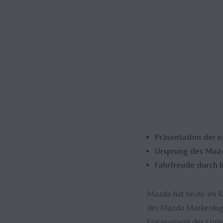
Mazda M Hybrid
Mazda M Hybrid Boost
Hybrid
Präsentation der 
Ursprung des Mazd
Fahrfreude durch 
Mazda hat heute im R
des Mazda Markenlogo
Engagement des Unter