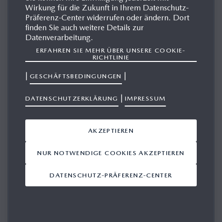
Wirkung für die Zukunft in Ihrem Datenschutz-
MAZDA ICONIC SP
Präferenz-Center widerrufen oder ändern. Dort
finden Sie auch weitere Details zur
Datenverarbeitung.
ERFAHREN SIE MEHR ÜBER UNSERE COOKIE-
MEDIENGALERIE
RICHTLINIE
|
|
GESCHÄFTSBEDINGUNGEN
|
DATENSCHUTZERKLÄRUNG
IMPRESSUM
Ergebnisse anzeigen 1-10 von 45
AKZEPTIEREN
ANSICHT IN DEN WARENKORB LEGEN
NUR NOTWENDIGE COOKIES AKZEPTIEREN
Mazda unveils
DATENSCHUTZ-PRÄFERENZ-CENTER
compact sports car
concept
13.11.2023