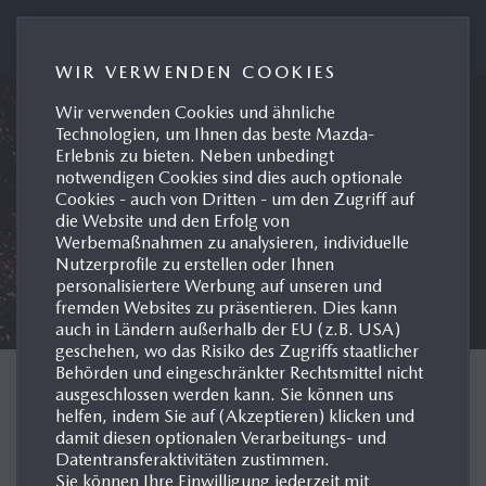
MAZDA AUSTRIA PRESSEPORTAL
WIR VERWENDEN COOKIES
Wir verwenden Cookies und ähnliche
Technologien, um Ihnen das beste Mazda-
Erlebnis zu bieten. Neben unbedingt
notwendigen Cookies sind dies auch optionale
Cookies - auch von Dritten - um den Zugriff auf
die Website und den Erfolg von
Werbemaßnahmen zu analysieren, individuelle
Nutzerprofile zu erstellen oder Ihnen
personalisiertere Werbung auf unseren und
fremden Websites zu präsentieren. Dies kann
auch in Ländern außerhalb der EU (z.B. USA)
geschehen, wo das Risiko des Zugriffs staatlicher
Behörden und eingeschränkter Rechtsmittel nicht
DESIGNER
ausgeschlossen werden kann. Sie können uns
helfen, indem Sie auf (Akzeptieren) klicken und
damit diesen optionalen Verarbeitungs- und
Datentransferaktivitäten zustimmen.
Sie können Ihre Einwilligung jederzeit mit