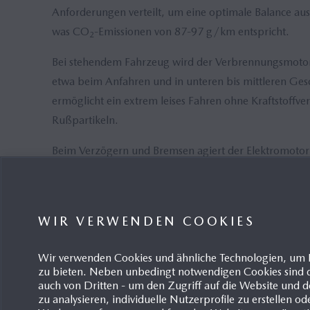
Anforderungen verteilt, um eine optimale Balance aus 
was CO
-Emissionen von 87-97 g/km entspricht.
2
Bei stehendem Fahrzeug wird der Verbrennungsmotor a
etwa beim Anfahren und in unteren bis mittleren Ges
ermöglicht ein extrem leises Fahren ohne Kraftstoff
Rußpartikeln.
Beim Verzögern und Bremsen agiert der Elektromotor 
normalerweise als Wärme freigesetzte kinetische Ener
angetriebener Motor-Generator hält den Ladezustand d
WIR VERWENDEN COOKIES
Wir verwenden Cookies und ähnliche Technologien, um 
zu bieten. Neben unbedingt notwendigen Cookies sind d
auch von Dritten - um den Zugriff auf die Website un
zu analysieren, individuelle Nutzerprofile zu erstellen od