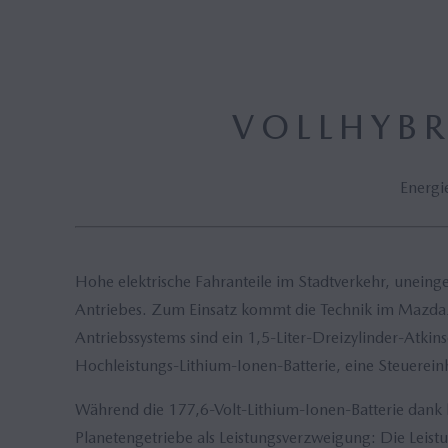
Mazda M Hybrid
Mazda M Hybrid Boost
Hybrid
VOLLHYBR
Energi
Hohe elektrische Fahranteile im Stadtverkehr, uneing
Antriebes. Zum Einsatz kommt die Technik im Mazda2 H
Antriebssystems sind ein 1,5-Liter-Dreizylinder-At
Hochleistungs-Lithium-Ionen-Batterie, eine Steuerein
Während die 177,6-Volt-Lithium-Ionen-Batterie dank h
Planetengetriebe als Leistungsverzweigung: Die Leis