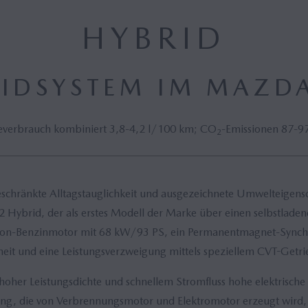
HYBRID
IDSYSTEM IM MAZD
everbrauch kombiniert 3,8-4,2 l/100 km; CO
-Emissionen 87-
2
eschränkte Alltagstauglichkeit und ausgezeichnete Umwelteigensc
ybrid, der als erstes Modell der Marke über einen selbstladende
kinson-Benzinmotor mit 68 kW/93 PS, ein Permanentmagnet-Sync
heit und eine Leistungsverzweigung mittels speziellem CVT-Getri
oher Leistungsdichte und schnellem Stromfluss hohe elektrische 
tung, die von Verbrennungsmotor und Elektromotor erzeugt wird, 