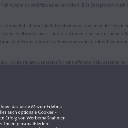
Fahrdynamik und Effizienz zu erreichen. Der Energieverbrauch li
utomatisch abgeschaltet. In Situationen, in denen der Benziner 
chwindigkeitsbereichen – fährt das Fahrzeug bei ausreichender 
verbrauch und somit ohne CO
-Emissionen und darüber hinaus oh
2
als Hochleistungs-Generator für eine effektive Rekuperation d
gie wird zurückgewonnen und als elektrische Energie in der Bat
er Batterie konstant – ein externes Aufladen ist dadurch weder 
Ihnen das beste Mazda-Erlebnis
MEDIENGALERIE
ies auch optionale Cookies -
d den Erfolg von Werbemaßnahmen
er Ihnen personalisiertere