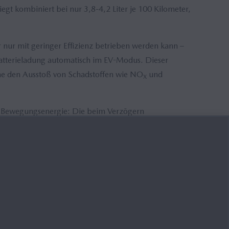
egt kombiniert bei nur 3,8-4,2 Liter je 100 Kilometer,
nur mit geringer Effizienz betrieben werden kann –
Batterieladung automatisch im EV-Modus. Dieser
ne den Ausstoß von Schadstoffen wie NO
und
X
er Bewegungsenergie: Die beim Verzögern
terie gespeichert. Ein vom Verbrennungsmotor
nötig noch möglich.