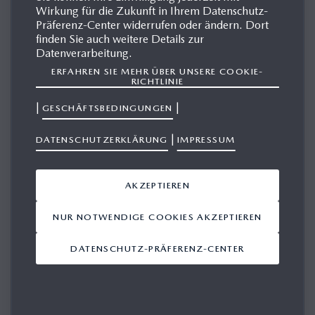
Wirkung für die Zukunft in Ihrem Datenschutz-
Präferenz-Center widerrufen oder ändern. Dort
finden Sie auch weitere Details zur
KUNIHIRO SHISHIMA
Datenverarbeitung.
ERFAHREN SIE MEHR ÜBER UNSERE COOKIE-
Vice President & General Manager
RICHTLINIE
Design- und Entwicklungszentrum Mazda Motor Europe
|
|
GESCHÄFTSBEDINGUNGEN
|
DATENSCHUTZERKLÄRUNG
IMPRESSUM
Biography Kunihiro Shishima, Vice President
Research & Development, Mazda Motor
Europe
AKZEPTIEREN
15.01.2026
NUR NOTWENDIGE COOKIES AKZEPTIEREN
DATENSCHUTZ-PRÄFERENZ-CENTER