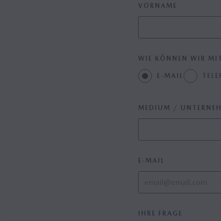
VORNAME
Mazda M Hybrid
Mazda M Hybrid Boost
Hybrid
WIE KÖNNEN WIR MIT
E-MAIL
TELE
MEDIUM / UNTERNE
E-MAIL
IHRE FRAGE