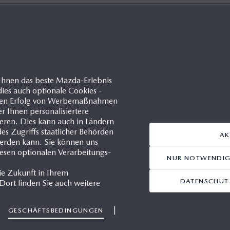
Ihnen das beste Mazda-Erlebnis
ies auch optionale Cookies -
s Sie kein Roboter sind.
d den Erfolg von Werbemaßnahmen
er Ihnen personalisiertere
ren. Dies kann auch in Ländern
s Zugriffs staatlicher Behörden
AK
NEU LADEN
werden kann. Sie können uns
iesen optionalen Verarbeitungs-
NUR NOTWENDIGE
ie Zukunft in Ihrem
DATENSCHUTZ
ort finden Sie auch weitere
linien finden Sie
hier
.
|
|
GESCHÄFTSBEDINGUNGEN