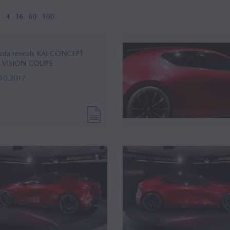
:
4
16
60
100
zda reveals KAI CONCEPT
d VISION COUPE
10.2017