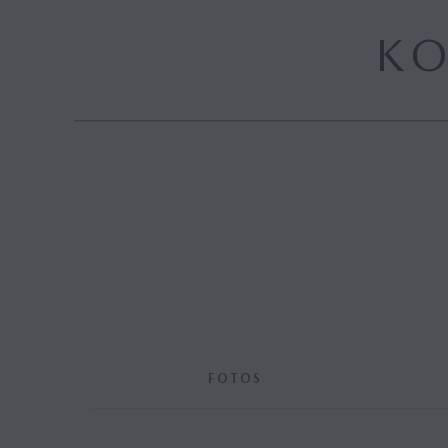
Mazda M Hybrid
K
Mazda M Hybrid Boost
Hybrid
FOTOS