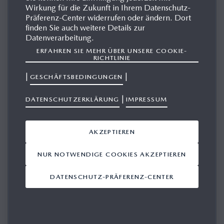
Wirkung für die Zukunft in Ihrem Datenschutz-
MAZDA MX-MICRO SPORT
Präferenz-Center widerrufen oder ändern. Dort
finden Sie auch weitere Details zur
Datenverarbeitung.
ERFAHREN SIE MEHR ÜBER UNSERE COOKIE-
MEDIENGALERIE
RICHTLINIE
|
|
GESCHÄFTSBEDINGUNGEN
|
DATENSCHUTZERKLÄRUNG
IMPRESSUM
Ergebnisse anzeigen 1-10 von 16
AKZEPTIEREN
ANSICHT IN DEN WARENKORB LEGEN
NUR NOTWENDIGE COOKIES AKZEPTIEREN
Mazda MX-Micro
DATENSCHUTZ-PRÄFERENZ-CENTER
Sport 2004 - Press
Release
05.01.2004