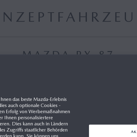
ONZEPTFAHRZEU
MAZDA RX-87
MEDIENGALERIE
Ihnen das beste Mazda-Erlebnis
ies auch optionale Cookies -
60
100
d den Erfolg von Werbemaßnahmen
er Ihnen personalisiertere
ren. Dies kann auch in Ländern
s Zugriffs staatlicher Behörden
AK
werden kann. Sie können uns