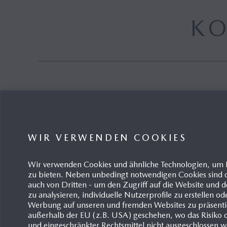
Mazda M Hybrid
K
Mazda M Hybrid Boost
Hybrid
WIR VERWENDEN COOKIES
Wir verwenden Cookies und ähnliche Technologien, um 
zu bieten. Neben unbedingt notwendigen Cookies sind d
Ergebnisse anzeigen 1-2 von 2
Pro Seite anzeigen:
4
16
auch von Dritten - um den Zugriff auf die Website un
zu analysieren, individuelle Nutzerprofile zu erstellen od
Werbung auf unseren und fremden Websites zu präsentie
außerhalb der EU (z.B. USA) geschehen, wo das Risiko de
und eingeschränkter Rechtsmittel nicht ausgeschlossen 