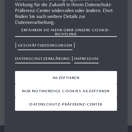
Wirkung für die Zukunft in Ihrem Datenschutz-
MAZDA6 MPS
Präferenz-Center widerrufen oder ändern. Dort
finden Sie auch weitere Details zur
Datenverarbeitung.
ERFAHREN SIE MEHR ÜBER UNSERE COOKIE-
MEDIENGALERIE
RICHTLINIE
|
|
GESCHÄFTSBEDINGUNGEN
Ergebnisse anzeigen 1-1 von 1
|
DATENSCHUTZERKLÄRUNG
IMPRESSUM
ANSICHT IN DEN WARENKORB LEGEN
AKZEPTIEREN
NUR NOTWENDIGE COOKIES AKZEPTIEREN
DATENSCHUTZ-PRÄFERENZ-CENTER
1/1