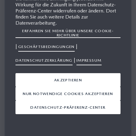
Wirkung für die Zukunft in Ihrem Datenschutz-
Präferenz-Center widerrufen oder ändern. Dort
finden Sie auch weitere Details zur
MAZDA DEMIO (JAPAN)
Datenverarbeitung.
ERFAHREN SIE MEHR ÜBER UNSERE COOKIE-
RICHTLINIE
|
|
GESCHÄFTSBEDINGUNGEN
MEDIENGALERIE
|
DATENSCHUTZERKLÄRUNG
IMPRESSUM
AKZEPTIEREN
Ergebnisse anzeigen 1-10 von 20
NUR NOTWENDIGE COOKIES AKZEPTIEREN
ANSICHT IN DEN WARENKORB LEGEN
DATENSCHUTZ-PRÄFERENZ-CENTER
Mazda to Lease
Electric Vehicles in
Japan
21.01.2011