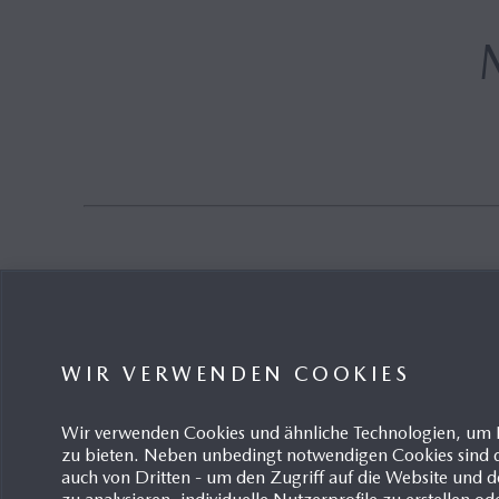
Mazda M Hybrid
Mazda M Hybrid Boost
Hybrid
WIR VERWENDEN COOKIES
Wir verwenden Cookies und ähnliche Technologien, um 
zu bieten. Neben unbedingt notwendigen Cookies sind d
Ergebnisse anzeigen 1-1 von 1
Pro Seite anzeigen:
4
16
auch von Dritten - um den Zugriff auf die Website un